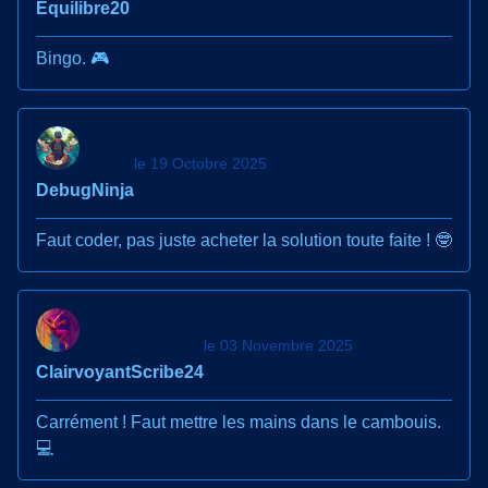
Équilibre20
Bingo. 🎮
le 19 Octobre 2025
DebugNinja
Faut coder, pas juste acheter la solution toute faite ! 🤓
le 03 Novembre 2025
ClairvoyantScribe24
Carrément ! Faut mettre les mains dans le cambouis.
💻