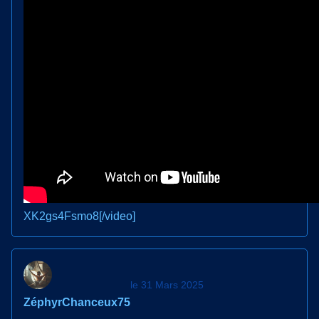
XK2gs4Fsmo8[/video]
le 31 Mars 2025
ZéphyrChanceux75